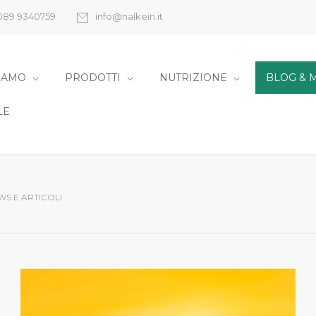
089 9340759
info@nalkein.it
SIAMO
PRODOTTI
NUTRIZIONE
BLOG & 
LE
WS E ARTICOLI