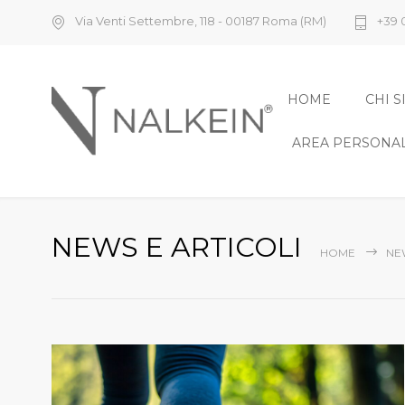
Via Venti Settembre, 118 - 00187 Roma (RM)
+39 
HOME
CHI 
AREA PERSONA
NEWS E ARTICOLI
HOME
NE