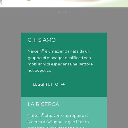
CHI SIAMO
®
Nalkein
è un' azienda nata da un
gruppo di manager qualificati con
molti anni di esperienza nel settore
nutraceutico.
LEGGI TUTTO
LA RICERCA
®
Nalkein
attraverso un reparto di
Ricerca & Sviluppo segue l'intero