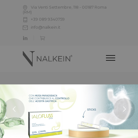
Via Venti Settembre, 118 - 00187 Roma
(RM)
+39 089 9340759
info@nalkein.it