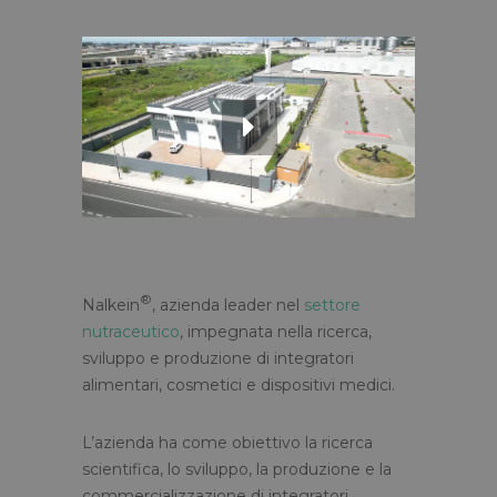
®
Nalkein
, azienda leader nel
settore
nutraceutico
, impegnata nella ricerca,
sviluppo e produzione di integratori
alimentari, cosmetici e dispositivi medici.
L’azienda ha come obiettivo la ricerca
scientifica, lo sviluppo, la produzione e la
commercializzazione di integratori