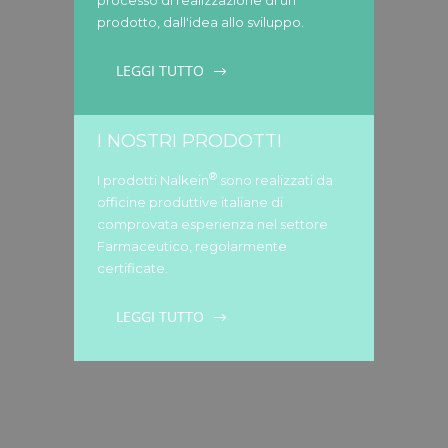
processo di realizzazione di un
prodotto, dall'idea allo sviluppo.
LEGGI TUTTO
I NOSTRI PRODOTTI
®
I prodotti Nalkein
sono realizzati da
officine produttive italiane di
comprovata esperienza nel settore
Farmaceutico, regolarmente
certificate.
LEGGI TUTTO