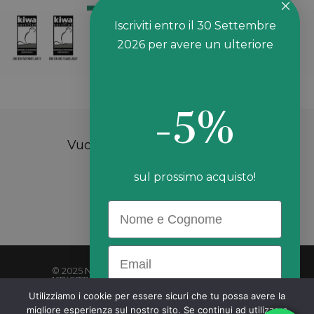
Iscriviti entro il 30 Settembre
2026 per avere un ulteriore
-
5%
Vuoi maggiori informazioni?
sul prossimo acquisto!
CONTATTACI
Name
Email
© 2025
Nalkein
. All rights reserved. | P. IVA:
16749771008 | PEC: nalkeinitaliasrl@legalmail.it
Utilizziamo i cookie per essere sicuri che tu possa avere la
migliore esperienza sul nostro sito. Se continui ad utilizzare
REGISTRATI ORA!