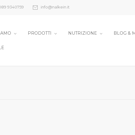
089 9340759
info@nalkein.it
SIAMO
PRODOTTI
NUTRIZIONE
BLOG & 
LE