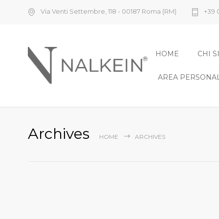
Via Venti Settembre, 118 - 00187 Roma (RM)
+39 
HOME
CHI 
AREA PERSONA
Archives
HOME
ARCHIVES