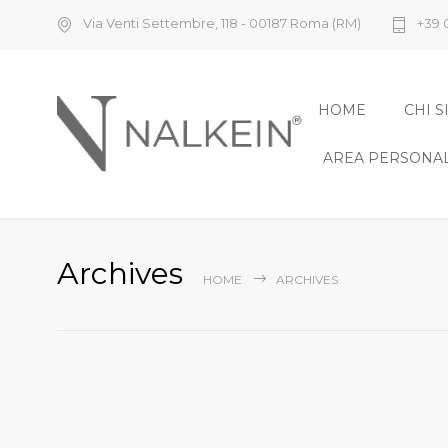
Via Venti Settembre, 118 - 00187 Roma (RM)
+39 
HOME
CHI 
AREA PERSONA
Archives
HOME
ARCHIVES