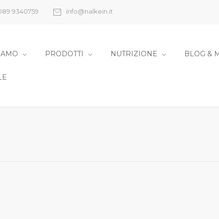
089 9340759
info@nalkein.it
SIAMO
PRODOTTI
NUTRIZIONE
BLOG & 
LE