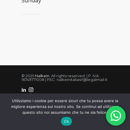
Sunday
© 2025
Nalkein
. All rights reserved. | P. IVA:
16749771008 | PEC: nalkeinitaliasrl@legalmail.it
Utilizziamo i cookie per essere sicuri che tu possa avere la
Privacy Policy
Cookie Policy
Condizioni di vendita
REA:RM1673353
migliore esperienza sul nostro sito. Se continui ad utilizzare
questo sito noi assumiamo che tu ne sia felice.
Ok