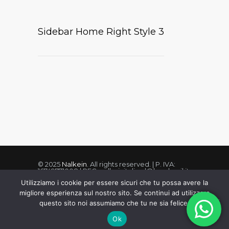
Sidebar Home Right Style 3
© 2025
Nalkein
. All rights reserved. | P. IVA:
16749771008 | PEC: nalkeinitaliasrl@legalmail.it
Utilizziamo i cookie per essere sicuri che tu possa avere la
migliore esperienza sul nostro sito. Se continui ad utilizzare
questo sito noi assumiamo che tu ne sia felice.
Privacy Policy
Cookie Policy
Condizioni di vendita
REA:RM1673353
Ok