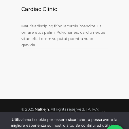
Cardiac Clinic
Mauris adisciping fringila turpis intend tellus
ornare etos pelim. Pulvunar est cardio neque
vitae elit. Lorem vulputat paentra nunc
gravida.
© 2025
Nalkein
. All rights reserved. | P. IVA:
16749771008 | PEC: nalkeinitaliasrl@legalmail.it
Utilizziamo i cookie per essere sicuri che tu possa avere la
migliore esperienza sul nostro sito. Se continui ad utilizzare