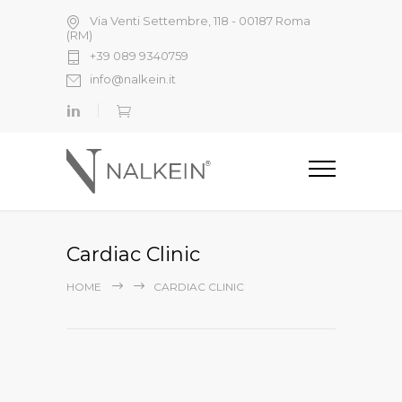
Via Venti Settembre, 118 - 00187 Roma
(RM)
+39 089 9340759
info@nalkein.it
Cardiac Clinic
HOME
CARDIAC CLINIC