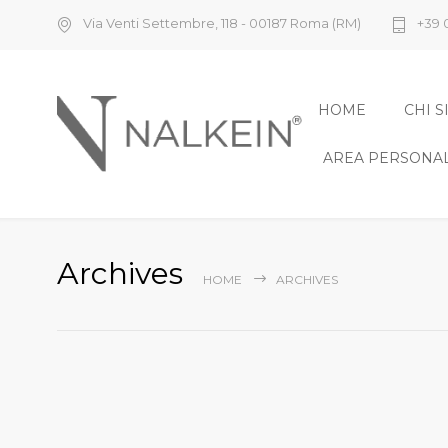
Via Venti Settembre, 118 - 00187 Roma (RM)
+39 
HOME
CHI 
AREA PERSONA
Archives
HOME
ARCHIVES