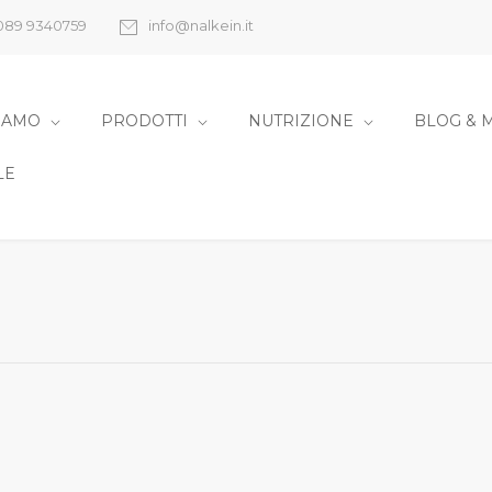
089 9340759
info@nalkein.it
SIAMO
PRODOTTI
NUTRIZIONE
BLOG & 
LE