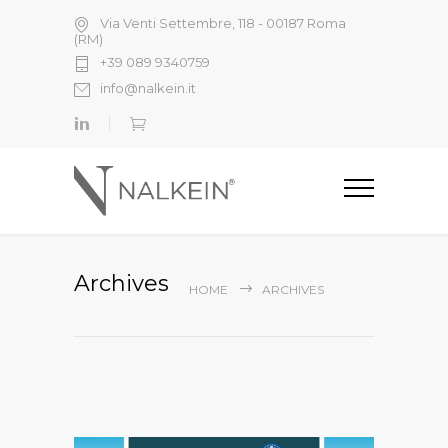
Via Venti Settembre, 118 - 00187 Roma
(RM)
+39 089 9340759
info@nalkein.it
Archives
HOME
ARCHIVES