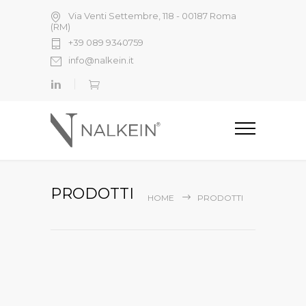
Via Venti Settembre, 118 - 00187 Roma
(RM)
+39 089 9340759
info@nalkein.it
PRODOTTI
HOME
PRODOTTI