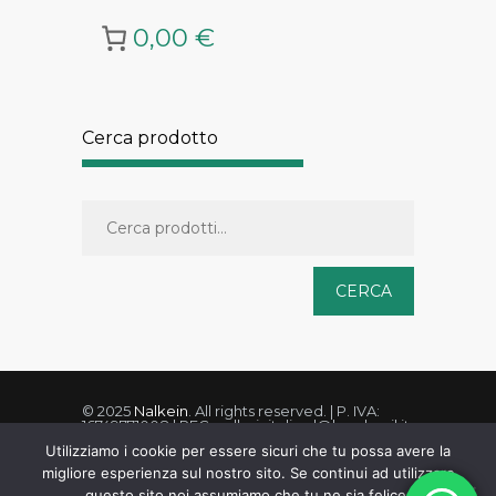
0,00 €
Cerca prodotto
CERCA
© 2025
Nalkein
. All rights reserved. | P. IVA:
16749771008 | PEC: nalkeinitaliasrl@legalmail.it
Utilizziamo i cookie per essere sicuri che tu possa avere la
migliore esperienza sul nostro sito. Se continui ad utilizzare
questo sito noi assumiamo che tu ne sia felice.