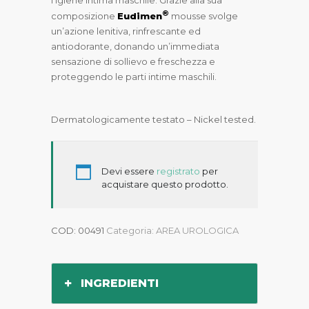
®
composizione
Eudimen
mousse svolge
un’azione lenitiva, rinfrescante ed
antiodorante, donando un’immediata
sensazione di sollievo e freschezza e
proteggendo le parti intime maschili.
Dermatologicamente testato – Nickel tested.
Devi essere
registrato
per
acquistare questo prodotto.
COD:
00491
Categoria:
AREA UROLOGICA
INGREDIENTI