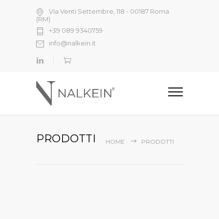
Via Venti Settembre, 118 - 00187 Roma
(RM)
+39 089 9340759
info@nalkein.it
PRODOTTI
HOME
PRODOTTI