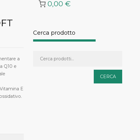
0,00 €
OFT
Cerca prodotto
mentare a
ma Q10 e
ale
CERCA
 Vitamina E
ossidativo.