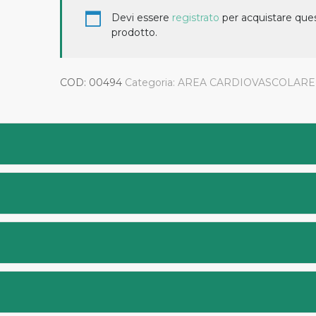
Devi essere
registrato
per acquistare que
prodotto.
COD:
00494
Categoria:
AREA CARDIOVASCOLARE