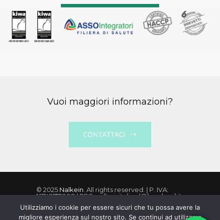
Vuoi maggiori informazioni?
CONTATTACI
© 2025
Nalkein
. All rights reserved. | P. IVA:
16749771008 | PEC: nalkeinitaliasrl@legalmail.it
Utilizziamo i cookie per essere sicuri che tu possa avere la
migliore esperienza sul nostro sito. Se continui ad utilizzare