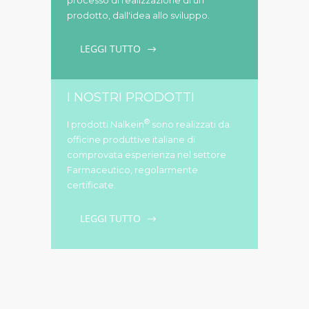
processo di realizzazione di un
prodotto, dall'idea allo sviluppo.
LEGGI TUTTO
I NOSTRI PRODOTTI
®
I prodotti Nalkein
sono realizzati da
officine produttive italiane di
comprovata esperienza nel settore
Farmaceutico, regolarmente
certificate.
LEGGI TUTTO