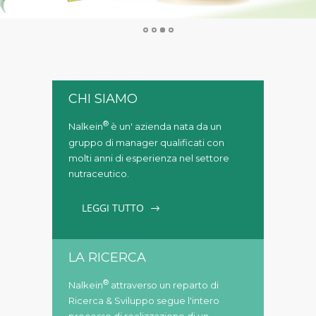
CHI SIAMO
®
Nalkein
è un' azienda nata da un
gruppo di manager qualificati con
molti anni di esperienza nel settore
nutraceutico.
LEGGI TUTTO
LA RICERCA
®
Nalkein
attraverso un reparto di
Ricerca & Sviluppo segue l'intero